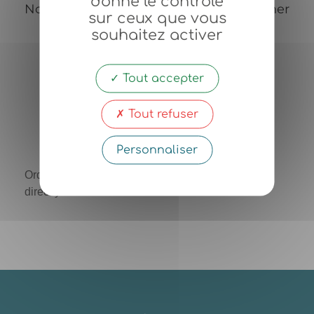
donne le contrôle
Nous sommes heureux de vous confirmer
sur ceux que vous
votre commande n°
0.
souhaitez activer
Un email a été envoyé à
Tout accepter
john.doe@example.com
.
Tout refuser
Personnaliser
Order not found. You cannot access this page
directly.