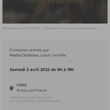
0
Séminaire du 2 Avril 2022 – « Éduquer son cerveau à la réussite. »
seconds
of
4
minutes,
59
seconds
Formation animée par
Nadia Chabane
, coach certifiée
Samedi 2 avril 2022 de 9h à 19h
PARIS
Roissy-en-France
L’adresse exacte vous sera
communiquée ultérieurement.