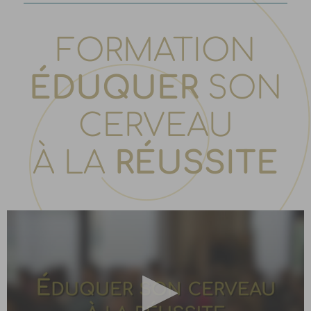
FORMATION
ÉDUQUER
SON
CERVEAU
À LA
RÉUSSITE