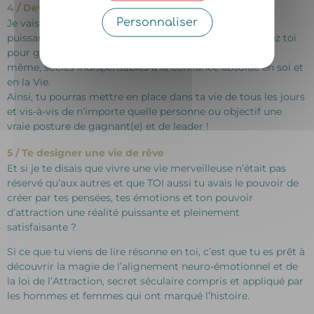
4 / Devenir leader de ta vie
Personnaliser
Je vais te transmettre une méthode incroyablement
puissante, efficace et reproductible une fois seul(e) chez toi
pour gagner en fierté, en estime et en amour pour toi-
même, socles indispensables à la confiance absolue en soi et
en la Vie.
Ainsi, tu pourras mettre en place dans ta vie de tous les jours
et vis-à-vis de n’importe quelle personne ou objectif une
vraie posture de gagnant(e) et de leader !
5 / Te designer une vie de rêve
Et si je te disais que vivre une vie merveilleuse n’était pas
réservé qu’aux autres et que TOI aussi tu avais le pouvoir de
créer par tes pensées, tes émotions et ton pouvoir
d’attraction une réalité puissante et pleinement
satisfaisante ?
Si ce que tu viens de lire résonne en toi, c’est que tu es prêt à
découvrir la magie de l’alignement neuro-émotionnel et de
la loi de l’Attraction, secret séculaire compris et appliqué par
les hommes et femmes qui ont marqué l’histoire.