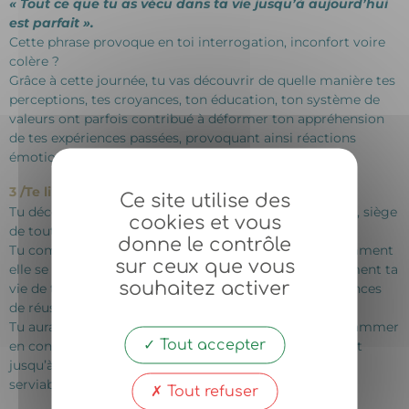
« Tout ce que tu as vécu dans ta vie jusqu’à aujourd’hui
est parfait ».
Cette phrase provoque en toi interrogation, inconfort voire
colère ?
Grâce à cette journée, tu vas découvrir de quelle manière tes
perceptions, tes croyances, ton éducation, ton système de
valeurs ont parfois contribué à déformer ton appréhension
de tes expériences passées, provoquant ainsi réactions
émotionnelles négatives et douloureuses.
3 /Te libérer enfin de tes croyances limitantes
Ce site utilise des
Tu découvriras comment fonctionne ton subconscient, siège
cookies et vous
de toutes tes croyances.
donne le contrôle
Tu comprendras ce qu’est une croyance, quand et comment
sur ceux que vous
elle se forme et à quel point elle impacte inconsciemment ta
souhaitez activer
vie de tous les jours, facilitant versus sabotant tes chances
de réussir.
Tu auras toutes les clés qui te permettront de reprogrammer
Tout accepter
en conscience les schémas et paternes qui te limitaient
jusqu’à aujourd’hui pour laisser place à des croyances
serviables engendrant bien-être et réussite.
Tout refuser