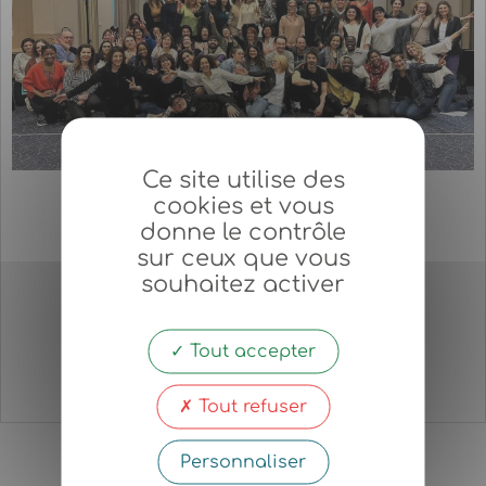
Ce site utilise des
Séminaire NIVEAU 3
cookies et vous
MANIFESTER SES RÊVES
donne le contrôle
Une journée pour changer ta vie !
sur ceux que vous
PROCHAINE DATE
souhaitez activer
Samedi 24 et Dimanche 25 Janvier 2026
De 9h à 20h
Tout accepter
En savoir plus
Tout refuser
Personnaliser