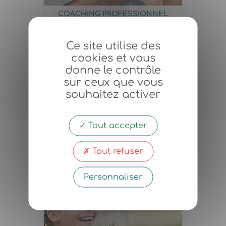
COACHING PROFESSIONNEL
Les accompagnements interactifs
Ce site utilise des
que j’anime sous forme d’ateliers
et de séminaires constituent, pour
cookies et vous
vous et vos collaborateurs, de
véritables opportunités
donne le contrôle
d’évolution personnelle et
sur ceux que vous
professionnelle.
souhaitez activer
En savoir plus
Tout accepter
Tout refuser
Personnaliser