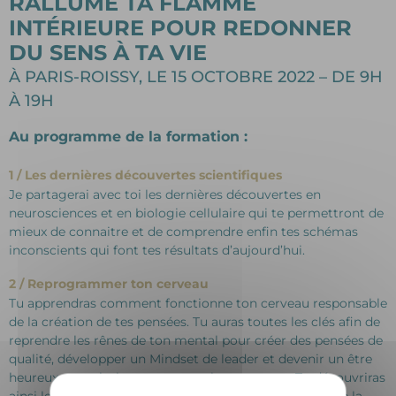
RALLUME TA FLAMME
INTÉRIEURE POUR REDONNER
DU SENS À TA VIE
À PARIS-ROISSY, LE 15 OCTOBRE 2022 – DE 9H
À 19H
Au programme de la formation :
1 / Les dernières découvertes scientifiques
Je partagerai avec toi les dernières découvertes en
neurosciences et en biologie cellulaire qui te permettront de
mieux de connaitre et de comprendre enfin tes schémas
inconscients qui font tes résultats d’aujourd’hui.
2 / Reprogrammer ton cerveau
Tu apprendras comment fonctionne ton cerveau responsable
de la création de tes pensées. Tu auras toutes les clés afin de
reprendre les rênes de ton mental pour créer des pensées de
qualité, développer un Mindset de leader et devenir un être
heureux et optimiste en toutes circonstances. Tu découvriras
ainsi le plaisir de créer ta vie en t’appuyant sur la partie la