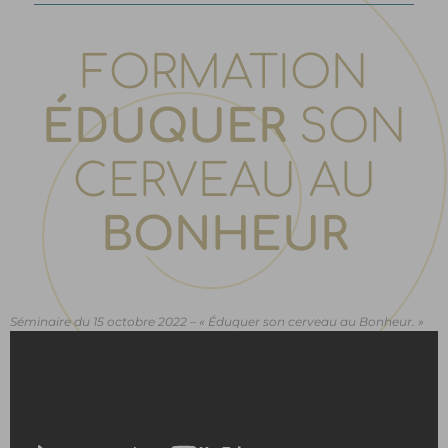
FORMATION
ÉDUQUER
SON
CERVEAU AU
BONHEUR
Séminaire du 15 octobre 2022 – « Éduquer son cerveau au Bonheur. »