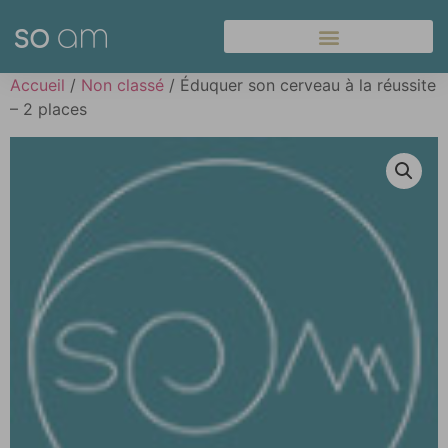
Panneau de gestion des cookies
Accueil
/
Non classé
/ Éduquer son cerveau à la réussite
– 2 places