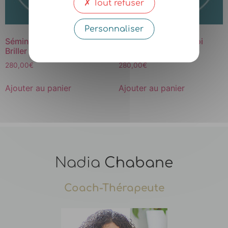
Tout refuser
Personnaliser
Séminaire Se Révéler et
Séminaire Devenir Soi
Briller (Niveau 2) – 1 Place
(Niveau 1) – 1 place
280,00
€
280,00
€
Ajouter au panier
Ajouter au panier
Nadia
Chabane
Coach-Thérapeute