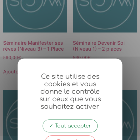
Séminaire Manifester ses
Séminaire Devenir Soi
rêves (Niveau 3) – 1 Place
(Niveau 1) – 2 places
560,00
€
560,00
€
Ajouter au panier
Ajouter au panier
Ce site utilise des
cookies et vous
donne le contrôle
sur ceux que vous
souhaitez activer
Tout accepter