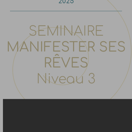
2025
SEMINAIRE
MANIFESTER SES
RÊVES
Niveau 3
Séminaire du 7 Octobre 2023 – « Devenir Soi. »
Séminaire animé par