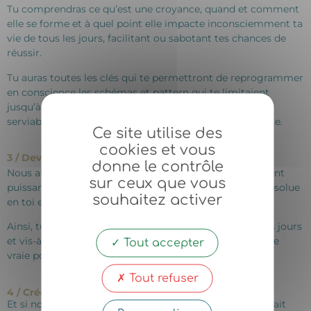
Tu comprendras ce qu’est une croyance, quand et comment
elle se forme et à quel point elle impacte inconsciemment ta
vie de tous les jours, facilitant ou sabotant tes chances de
réussir.
Tu auras toutes les clés qui te permettront de reprogrammer
en conscience les schémas et pattern qui te limitaient
jusqu’à aujourd’hui pour laisser place à des croyances
serviables pour toi engendrant ainsi bien-être et réussite.
Ce site utilise des
cookies et vous
3 / Deviens leader de ta vie !
donne le contrôle
Nous allons te transmettre une méthode incroyablement
sur ceux que vous
puissante et efficace pour développer une confiance absolue
souhaitez activer
en toi et en la Vie.
Ainsi, tu pourras mettre en place dans ta vie de tous les jours
et vis-à-vis de n’importe quelle personne ou objectif une
Tout accepter
vraie posture de gagnant.e et de leader !
Tout refuser
4 / Créé des résultats extraordinaires dans ta vie !
Et si nous te disions que vivre une vie merveilleuse n’était