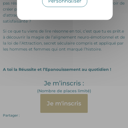
Personnaliser
pas réservé aux autres et que TOI aussi, tu avais le pouvoir de
créer par tes pensées, tes émotions et ton pouvoir
d’attraction, une réalité puissante et pleinement
satisfaisante ?
Si ce que tu viens de lire résonne en toi, c’est que tu es prêt.e
à découvrir la magie de l’alignement neuro-émotionnel et de
la loi de l’Attraction, secret séculaire compris et appliqué par
les hommes et femmes qui ont marqué l’histoire.
A toi la Réussite et l’Epanouissement au quotidien !
Je m’inscris :
(Nombre de places limité)
Je m'inscris
Partager :