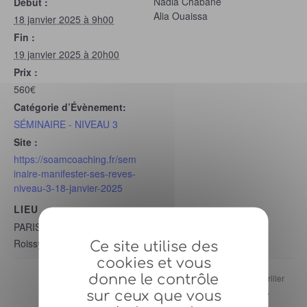
Nadia Chabane
Début :
Alia Ouaissa
18 janvier 2025 à 9h00
Fin :
19 janvier 2025 à 20h00
Prix :
560€
Catégorie d’Évènement:
SÉMINAIRE - NIVEAU 3
Site :
https://soamcoaching.fr/sem
inaire-manifester-ses-reves-
niveau-3-18-janvier-2025
LIEU
PARIS
Roissy en France
Ce site utilise des
cookies et vous
donne le contrôle
Séminaire Se révéler et Briller
Séminaire Devenir Soi
(Niveau 1) – 7 Décembre 2024
(Niveau 2) – 8 Mars 2025
sur ceux que vous