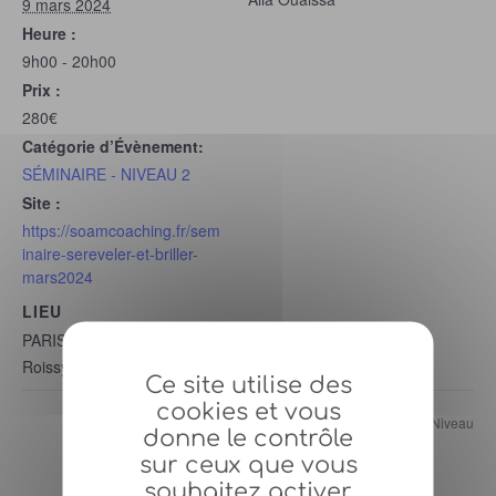
9 mars 2024
Heure :
9h00 - 20h00
Prix :
280€
Catégorie d’Évènement:
SÉMINAIRE - NIVEAU 2
Site :
https://soamcoaching.fr/sem
inaire-sereveler-et-briller-
mars2024
LIEU
PARIS
Roissy en France
Ce site utilise des
cookies et vous
Séminaire Devenir Soi (Niveau
Séminaire Devenir Soi (Niveau
donne le contrôle
1) – 20 Janvier 2024
1) – 1er Juin 2024
sur ceux que vous
souhaitez activer