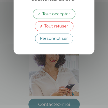
Tout accepter
Nadia
Chabane
Tout refuser
Coach-Thérapeute
Personnaliser
Contactez-moi