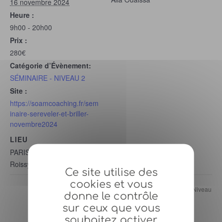
16 novembre 2024
Heure :
9h00 - 20h00
Prix :
280€
Catégorie d’Évènement:
SÉMINAIRE - NIVEAU 2
Site :
https://soamcoaching.fr/sem
inaire-sereveler-et-briller-
novembre2024
LIEU
PARIS
Roissy en France
Ce site utilise des
cookies et vous
Séminaire Devenir Soi (Niveau
Séminaire Devenir Soi (Niveau
donne le contrôle
1) – 28 Septembre 2024
1) – 7 Décembre 2024
sur ceux que vous
souhaitez activer