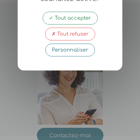
Tout accepter
Nadia
Chabane
Tout refuser
Coach-Thérapeute
Personnaliser
Contactez-moi