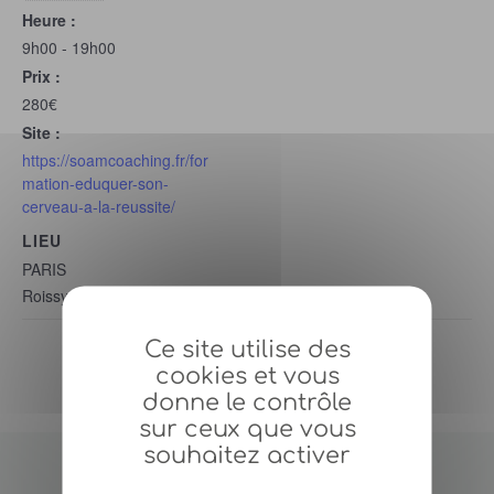
Heure :
9h00 - 19h00
Prix :
280€
Site :
https://soamcoaching.fr/for
mation-eduquer-son-
cerveau-a-la-reussite/
LIEU
PARIS
Roissy en France
Ce site utilise des
ÉDUQUER SON CERVEAU AU
INTELLIGENCE
cookies et vous
ÉMOTIONNELLE
BONHEUR – 15 octobre 2022
donne le contrôle
sur ceux que vous
souhaitez activer